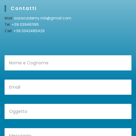
Contatti
Mail:
sosacademy.mb@gmail.com
Tel:
+39 039461195
Cell:
+39 3342485429