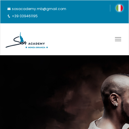
sosacademy.mb@gmail.com
+39 039461195