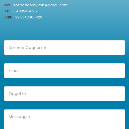
Mail:
sosacademy.mb@gmail.com
Tel:
+39 039461195
Cell:
+39 3342485429