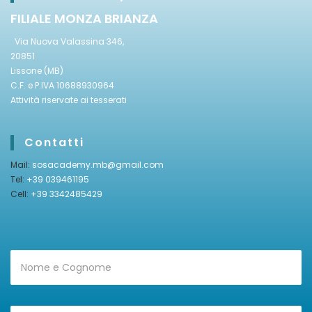
FILIALE MONZA BRIANZA
Via Nuova Valassina 346,
20851
Lissone (MB)
C.F. e P.IVA 10688930964
Attività riservate ai tesserati
Contatti
Mail:
sosacademy.mb@gmail.com
Tel:
+39 039461195
Cell:
+39 3342485429